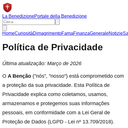
La
Benedizione
Portale della Benedizione
Home
Curiosità
Dimagrimento
Fama
Finanza
Generale
Notizie
Sa
Política de Privacidade
Última atualização: Março de 2026
O
A Benção
("nós", "nosso") está comprometido com
a proteção da sua privacidade. Esta Política de
Privacidade explica como coletamos, usamos,
armazenamos e protegemos suas informações
pessoais, em conformidade com a Lei Geral de
Proteção de Dados (LGPD - Lei nº 13.709/2018).